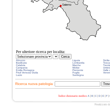
Per ulteriore ricerca per localita:
Abruzzo
Liguria
Sicilia
Basilicata
Lombardia
Tosca
Calabria
Marche
Trenti
Campania
Molise
Umbri
Emilia Romagna
Piemonte
Valle 
Friuli Venezia Giulia
Puglia
Venet
Lazio
Sardegna
Ricerca nuova patologia
Indice dizionario medico
|
|
|
|
|
|
A
B
C
D
E
F
Realizzato d