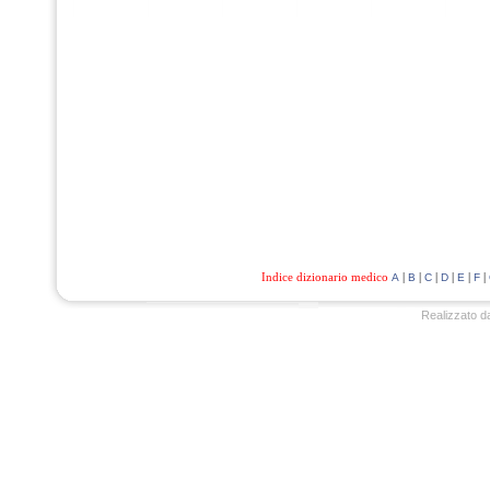
Indice dizionario medico
|
|
|
|
|
|
A
B
C
D
E
F
Realizzato d