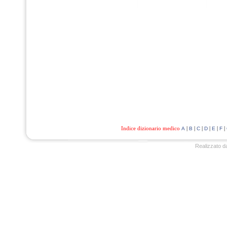
Indice dizionario medico
|
|
|
|
|
|
A
B
C
D
E
F
Realizzato d