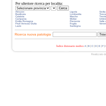
Per ulteriore ricerca per localita:
Abruzzo
Liguria
Sicilia
Basilicata
Lombardia
Tosca
Calabria
Marche
Trenti
Campania
Molise
Umbri
Emilia Romagna
Piemonte
Valle 
Friuli Venezia Giulia
Puglia
Venet
Lazio
Sardegna
Ricerca nuova patologia
Indice dizionario medico
|
|
|
|
|
|
A
B
C
D
E
F
Realizzato d