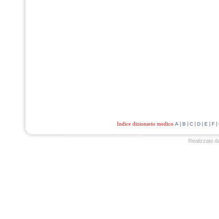
Indice dizionario medico
|
|
|
|
|
|
A
B
C
D
E
F
Realizzato d