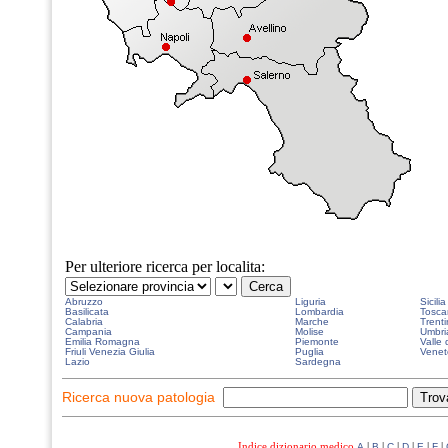
Per ulteriore ricerca per localita:
Abruzzo
Liguria
Sicilia
Basilicata
Lombardia
Tosca
Calabria
Marche
Trenti
Campania
Molise
Umbri
Emilia Romagna
Piemonte
Valle 
Friuli Venezia Giulia
Puglia
Venet
Lazio
Sardegna
Ricerca nuova patologia
Indice dizionario medico
|
|
|
|
|
|
A
B
C
D
E
F