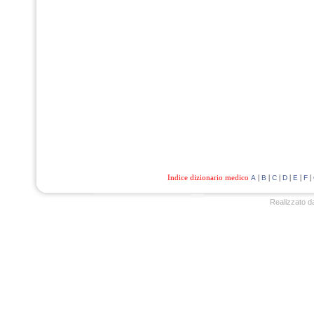
Indice dizionario medico
|
|
|
|
|
|
A
B
C
D
E
F
Realizzato d