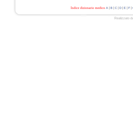
Indice dizionario medico
|
|
|
|
|
|
A
B
C
D
E
F
Realizzato d