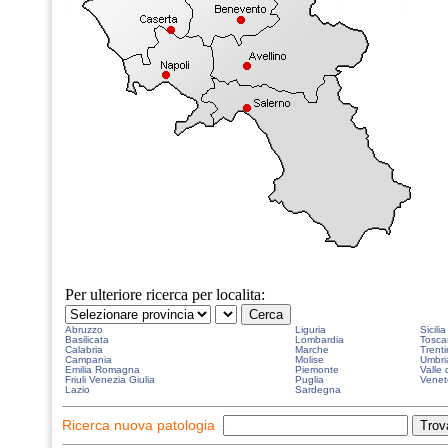
Per ulteriore ricerca per localita:
Abruzzo
Liguria
Sicilia
Basilicata
Lombardia
Tosca
Calabria
Marche
Trenti
Campania
Molise
Umbri
Emilia Romagna
Piemonte
Valle 
Friuli Venezia Giulia
Puglia
Venet
Lazio
Sardegna
Ricerca nuova patologia