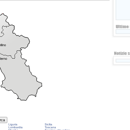
Liguria
Sicilia
Lombardia
Toscana