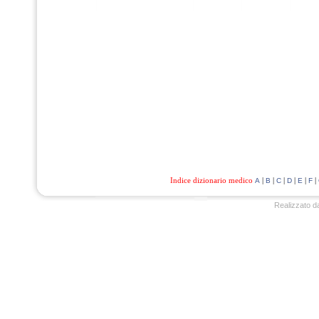
Indice dizionario medico
|
|
|
|
|
|
A
B
C
D
E
F
Realizzato d