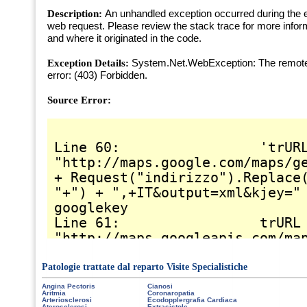
Patologie trattate dal reparto Visite Specialistiche
Angina Pectoris
Cianosi
Aritmia
Coronaropatia
Arteriosclerosi
Ecodopplergrafia Cardiaca
Aterosclerosi
Extrasistole