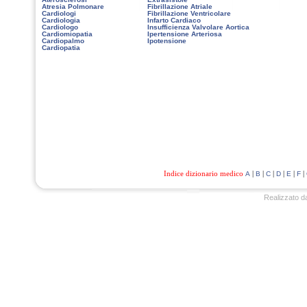
Atresia Polmonare
Fibrillazione Atriale
Cardiologi
Fibrillazione Ventricolare
Cardiologia
Infarto Cardiaco
Cardiologo
Insufficienza Valvolare Aortica
Cardiomiopatia
Ipertensione Arteriosa
Cardiopalmo
Ipotensione
Cardiopatia
Indice dizionario medico
|
|
|
|
|
|
A
B
C
D
E
F
Realizzato d