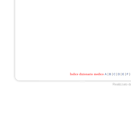
Indice dizionario medico
|
|
|
|
|
|
A
B
C
D
E
F
Realizzato d