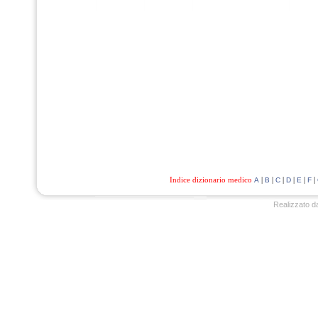
Indice dizionario medico
|
|
|
|
|
|
A
B
C
D
E
F
Realizzato d