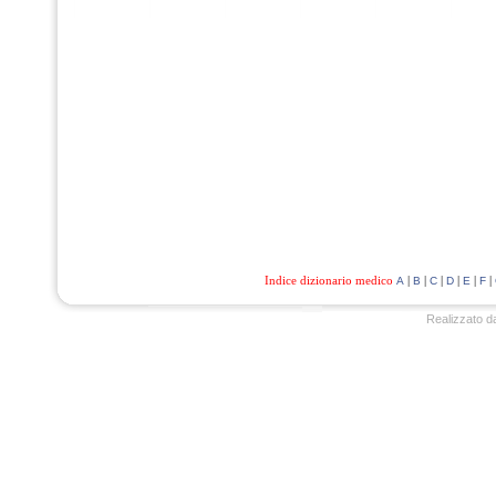
Indice dizionario medico
|
|
|
|
|
|
A
B
C
D
E
F
Realizzato d