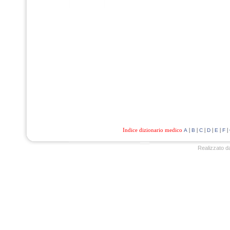
Indice dizionario medico
|
|
|
|
|
|
A
B
C
D
E
F
Realizzato d