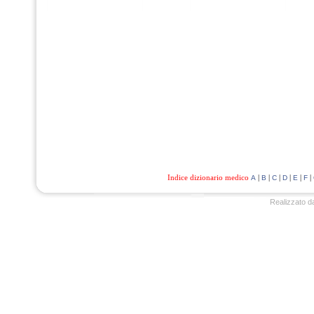
Indice dizionario medico
|
|
|
|
|
|
A
B
C
D
E
F
Realizzato d