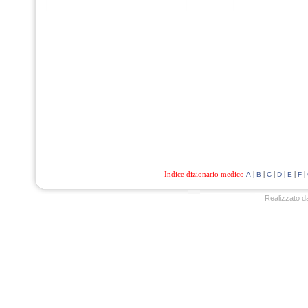
Indice dizionario medico
|
|
|
|
|
|
A
B
C
D
E
F
Realizzato d