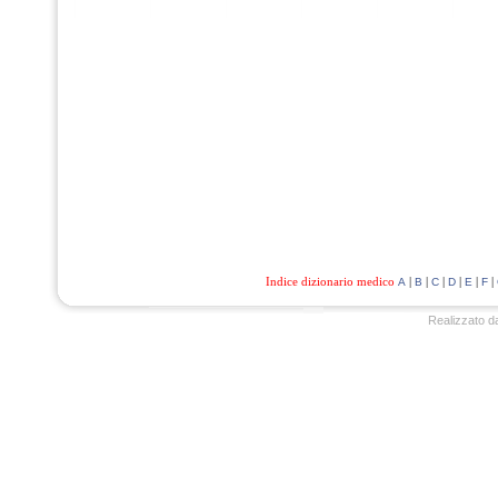
Indice dizionario medico
|
|
|
|
|
|
A
B
C
D
E
F
Realizzato d