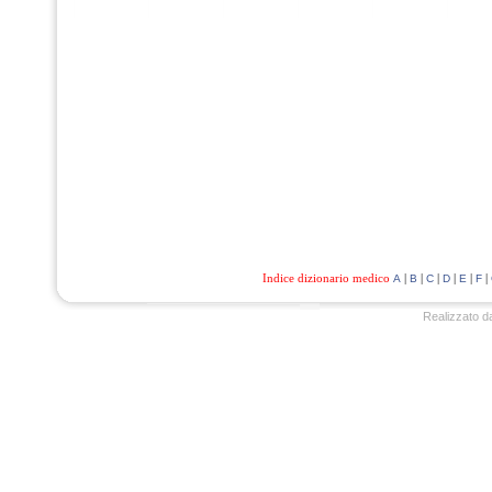
Indice dizionario medico
|
|
|
|
|
|
A
B
C
D
E
F
Realizzato d