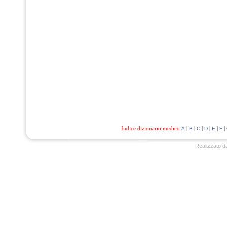
Indice dizionario medico
|
|
|
|
|
|
A
B
C
D
E
F
Realizzato d