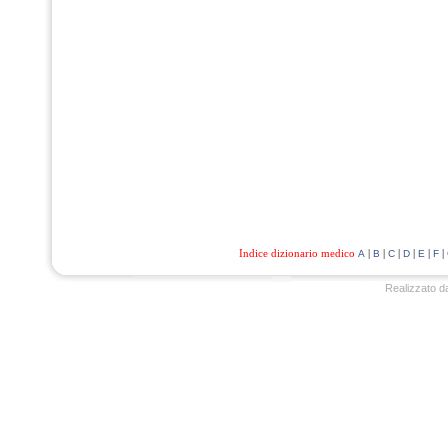
Indice dizionario medico
|
|
|
|
|
|
A
B
C
D
E
F
Realizzato d