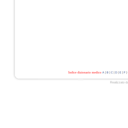
Indice dizionario medico
|
|
|
|
|
|
A
B
C
D
E
F
Realizzato d