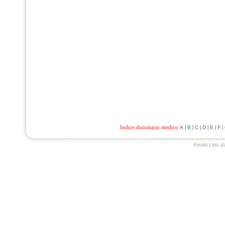
Indice dizionario medico
|
|
|
|
|
|
A
B
C
D
E
F
Realizzato d