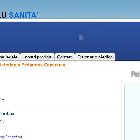
na legale
I nostri prodotti
Contatti
Dizionario Medico
Nefrologia Pediatrica Campania
olo
unziata
oli)
sima Annunziata