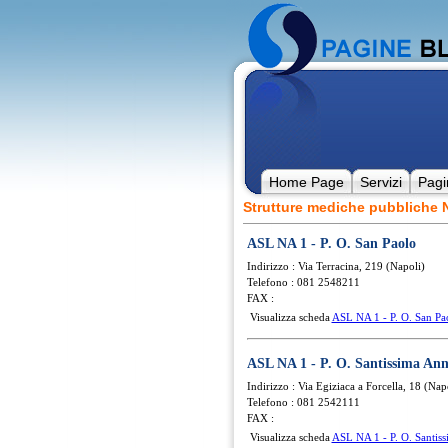
Home Page
Servizi
Pagi
Strutture mediche pubbliche 
ASL NA 1 - P. O. San Paolo
Indirizzo : Via Terracina, 219 (Napoli)
Telefono : 081 2548211
FAX :
Visualizza scheda
ASL NA 1 - P. O. San Pa
ASL NA 1 - P. O. Santissima Ann
Indirizzo : Via Egiziaca a Forcella, 18 (Nap
Telefono : 081 2542111
FAX :
Visualizza scheda
ASL NA 1 - P. O. Santis