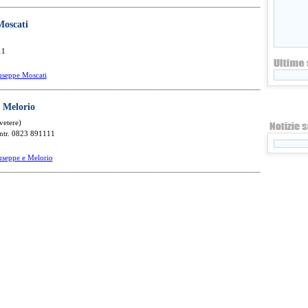
Moscati
11
useppe Moscati
 Melorio
vetere)
ntr. 0823 891111
useppe e Melorio