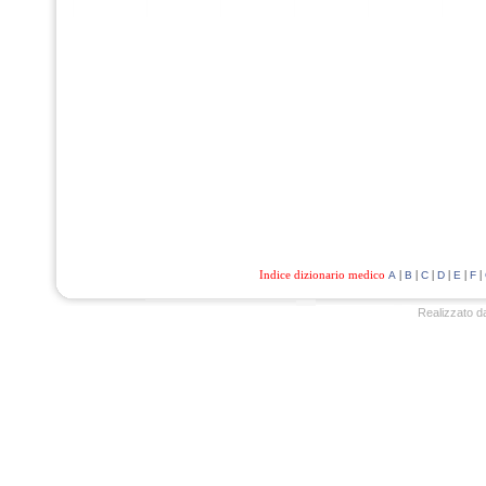
Indice dizionario medico
|
|
|
|
|
|
A
B
C
D
E
F
Realizzato d