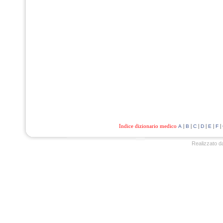
Indice dizionario medico
|
|
|
|
|
|
A
B
C
D
E
F
Realizzato d