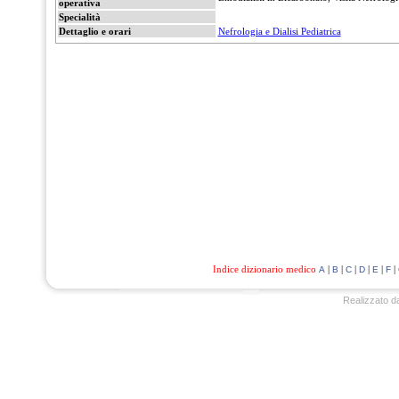
operativa
Specialità
Dettaglio e orari
Nefrologia e Dialisi Pediatrica
Indice dizionario medico
|
|
|
|
|
|
A
B
C
D
E
F
Realizzato d