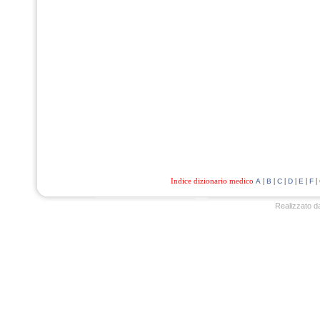
Indice dizionario medico
|
|
|
|
|
|
A
B
C
D
E
F
Realizzato d