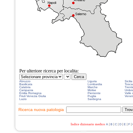
Per ulteriore ricerca per localita:
Abruzzo
Liguria
Sicilia
Basilicata
Lombardia
Tosca
Calabria
Marche
Trenti
Campania
Molise
Umbri
Emilia Romagna
Piemonte
Valle 
Friuli Venezia Giulia
Puglia
Venet
Lazio
Sardegna
Ricerca nuova patologia
Indice dizionario medico
|
|
|
|
|
|
A
B
C
D
E
F