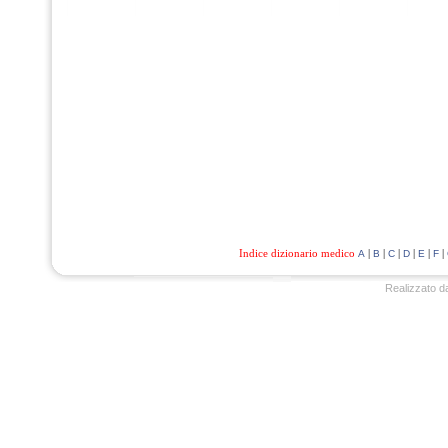
Indice dizionario medico
|
|
|
|
|
|
A
B
C
D
E
F
Realizzato d