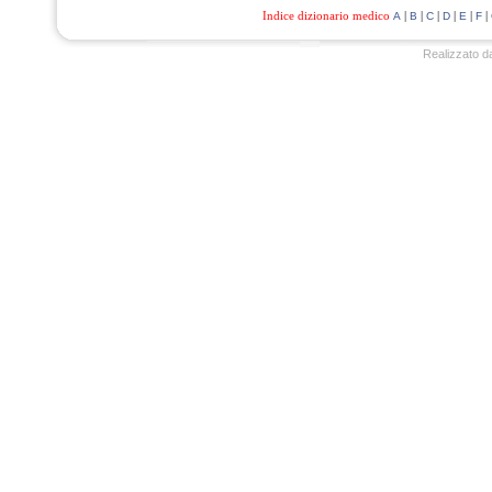
Indice dizionario medico
|
|
|
|
|
|
A
B
C
D
E
F
Realizzato d