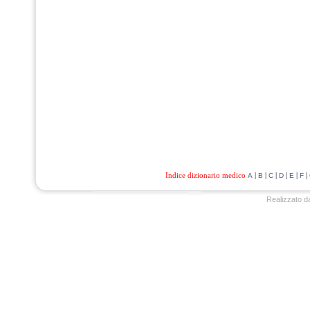
Indice dizionario medico
|
|
|
|
|
|
A
B
C
D
E
F
Realizzato d