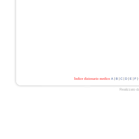
Indice dizionario medico
|
|
|
|
|
|
A
B
C
D
E
F
Realizzato d