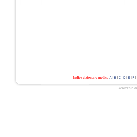
Indice dizionario medico
|
|
|
|
|
|
A
B
C
D
E
F
Realizzato d