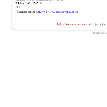
Telefono : 081 2545111
FAX :
Visualizza scheda
ASL NA 1 - P. O. San Giovanni Bosco
Indice dizionario medico
|
|
|
|
|
|
A
B
C
D
E
F
Realizzato d