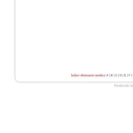
Indice dizionario medico
|
|
|
|
|
|
A
B
C
D
E
F
Realizzato d