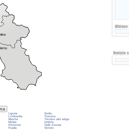
Liguria
Sicilia
Lombardia
Toscana
Marche
Trentino alto adige
Molise
Umbria
Piemonte
Valle d'aosta
Puglia
Veneto