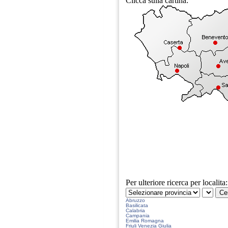
Clicca sulla cartina:
Per ulteriore ricerca per localita:
Abruzzo
Basilicata
Calabria
Campania
Emilia Romagna
Friuli Venezia Giulia