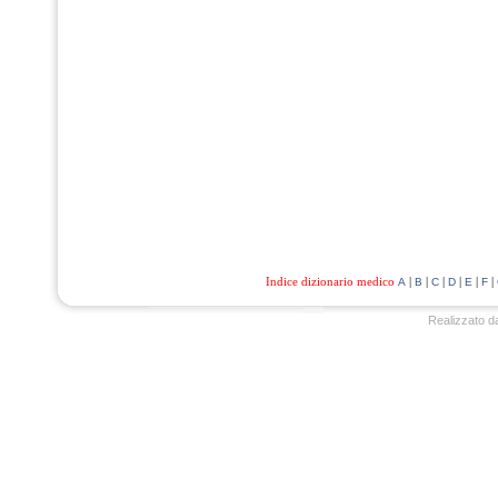
Indice dizionario medico
|
|
|
|
|
|
A
B
C
D
E
F
Realizzato d