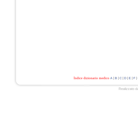
Indice dizionario medico
|
|
|
|
|
|
A
B
C
D
E
F
Realizzato d