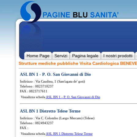
Home Page
Servizi
Pagina legale
I nostri prodotti
Strutture mediche pubbliche Visita Cardiologica BENE
ASL BN 1 - P. O. San Giovanni di Dio
Indirizzo : Via Caudina, 1 (Sant'agata de' goti)
Telefono : 0823710237
FAX : 0823717611
Visualizza scheda
ASL BN 1 - P. O. San Giovanni di Dio
ASL BN 1 Distretto Telese Terme
Indirizzo : Via C. Colombo (Largo Mercato) (Telese)
Telefono : 0824943237
FAX :
Visualizza scheda
ASL BN 1 Distretto Telese Terme