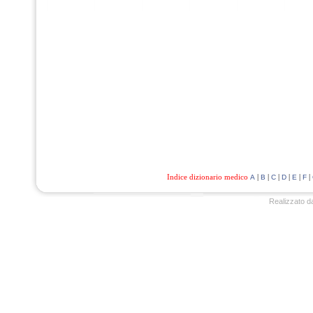
Indice dizionario medico
|
|
|
|
|
|
A
B
C
D
E
F
Realizzato d