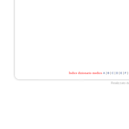
Indice dizionario medico
|
|
|
|
|
|
A
B
C
D
E
F
Realizzato d