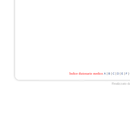
Indice dizionario medico
|
|
|
|
|
|
A
B
C
D
E
F
Realizzato d