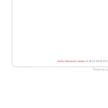
Indice dizionario medico
|
|
|
|
|
|
A
B
C
D
E
F
Realizzato d