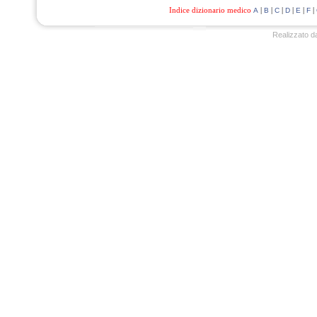
Indice dizionario medico
|
|
|
|
|
|
A
B
C
D
E
F
Realizzato d