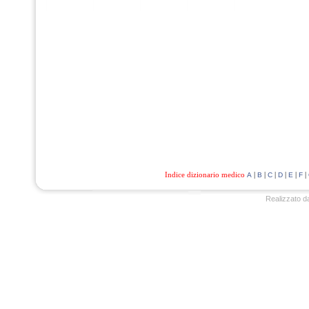
Indice dizionario medico
|
|
|
|
|
|
A
B
C
D
E
F
Realizzato d