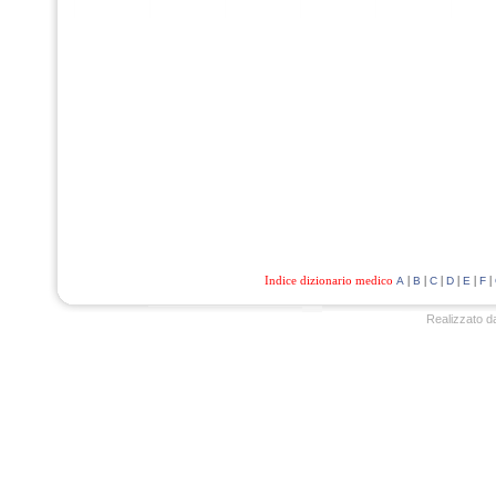
Indice dizionario medico
|
|
|
|
|
|
A
B
C
D
E
F
Realizzato d