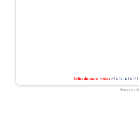
Indice dizionario medico
|
|
|
|
|
|
A
B
C
D
E
F
Realizzato d