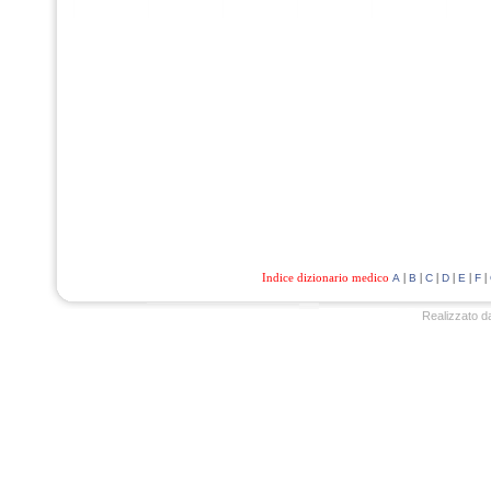
Indice dizionario medico
|
|
|
|
|
|
A
B
C
D
E
F
Realizzato d