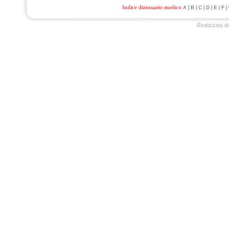
Indice dizionario medico
|
|
|
|
|
|
A
B
C
D
E
F
Realizzato d